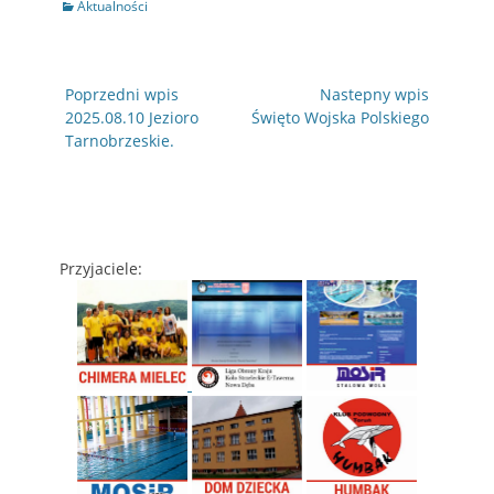
Kategorie
Aktualności
Nawigacja
Poprzedni wpis
Nastepny wpis
wpisu
Poprzedni
Następny
2025.08.10 Jezioro
Święto Wojska Polskiego
wpis
wpis
Tarnobrzeskie.
Przyjaciele: